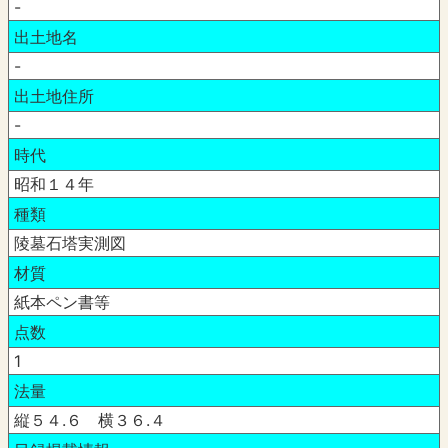
-
出土地名
-
出土地住所
-
時代
昭和１４年
種類
陵墓石塔実測図
材質
紙本ペン書等
点数
1
法量
縦５４.６ 横３６.４