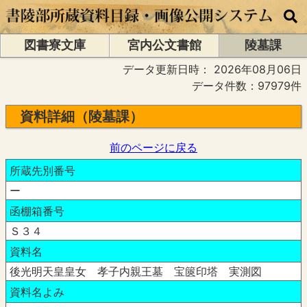
図書寮文庫
宮内公文書館
陵墓課
データ更新日時：
2026年08月06日
データ件数：97979件
資料詳細（陵墓課）
前のページに戻る
所蔵先別番号
ー
函棚箱番号
Ｓ３４
資料名
後光明天皇皇女 孝子内親王墓 宝篋印塔 実測図
資料名よみ