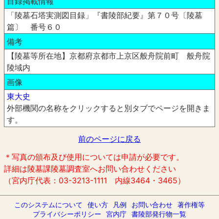
目録掲載情報
「陵墓石塔実測図目録」『書陵部紀要』第７０号〔陵墓
篇〕 番号６０
備考
【陵墓等所在地】京都府京都市上京区般舟院前町 般舟院
陵域内
画像
東大史
外部機関の名称をクリックすると別タブでページを開きま
す。
前のページに戻る
＊写真の頒布及び使用については申請が必要です。
詳細は陵墓課陵墓調査室へお問い合わせください
（宮内庁代表：03-3213-1111 内線3464・3465）
このシステムについて
使い方
凡例
お問い合わせ
著作権等
プライバシーポリシー
宮内庁
書陵部発行物一覧