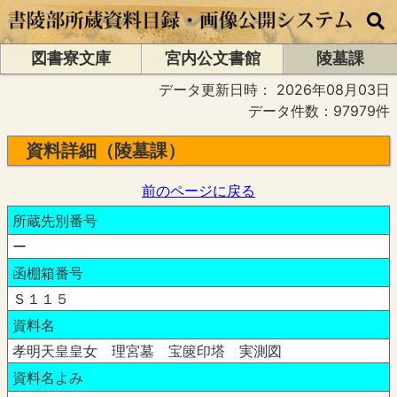
図書寮文庫
宮内公文書館
陵墓課
データ更新日時：
2026年08月03日
データ件数：97979件
資料詳細（陵墓課）
前のページに戻る
所蔵先別番号
ー
函棚箱番号
Ｓ１１５
資料名
孝明天皇皇女 理宮墓 宝篋印塔 実測図
資料名よみ