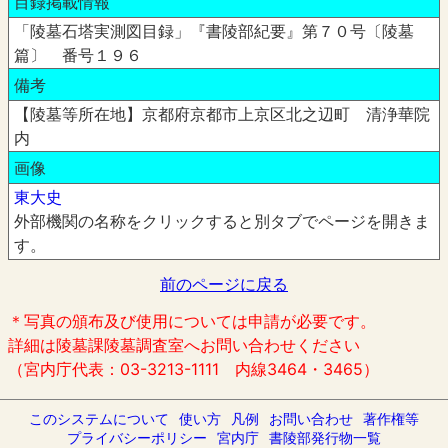
目録掲載情報
「陵墓石塔実測図目録」『書陵部紀要』第７０号〔陵墓
篇〕 番号１９６
備考
【陵墓等所在地】京都府京都市上京区北之辺町 清浄華院
内
画像
東大史
外部機関の名称をクリックすると別タブでページを開きま
す。
前のページに戻る
＊写真の頒布及び使用については申請が必要です。
詳細は陵墓課陵墓調査室へお問い合わせください
（宮内庁代表：03-3213-1111 内線3464・3465）
このシステムについて
使い方
凡例
お問い合わせ
著作権等
プライバシーポリシー
宮内庁
書陵部発行物一覧