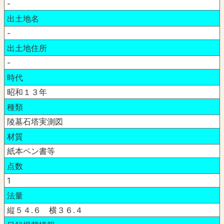
-
出土地名
-
出土地住所
-
時代
昭和１３年
種類
陵墓石塔実測図
材質
紙本ペン書等
点数
1
法量
縦５４.６ 横３６.４