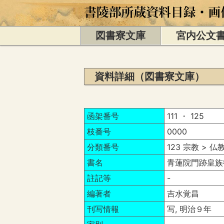
図書寮文庫
宮内公文
資料詳細（図書寮文庫）
函架番号
111 ・ 125
枝番号
0000
分類番号
123 宗教 > 仏
書名
青蓮院門跡皇族
註記等
-
編著者
吉水覚昌
刊写情報
写, 明治９年