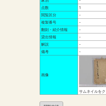
家別
-
点数
1
閲覧区分
-
複製番号
-
翻刻・紹介情報
-
貸出情報
-
解説
-
備考
-
画像
サムネイルをク