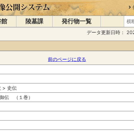
書館
陵墓課
発行物一覧
データ更新日時：
20
前のページに戻る
教 > 史伝
御伝 （１巻）