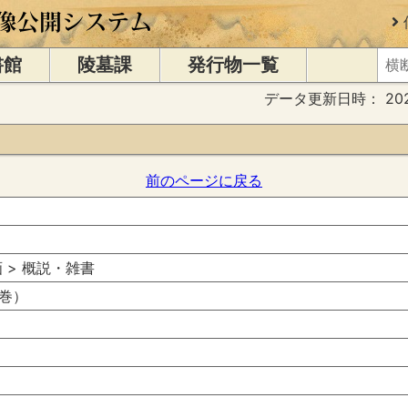
書館
陵墓課
発行物一覧
データ更新日時：
20
前のページに戻る
書画 > 概説・雑書
巻）