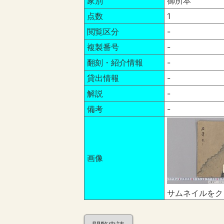
家別
御所本
点数
1
閲覧区分
-
複製番号
-
翻刻・紹介情報
-
貸出情報
-
解説
-
備考
-
画像
サムネイルをク