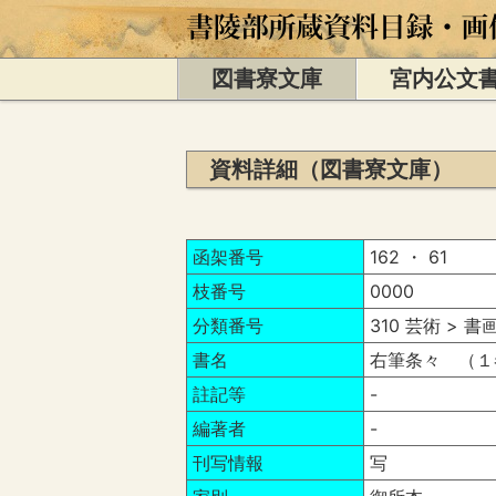
図書寮文庫
宮内公文
資料詳細（図書寮文庫）
函架番号
162 ・ 61
枝番号
0000
分類番号
310 芸術 > 
書名
右筆条々 （１
註記等
-
編著者
-
刊写情報
写