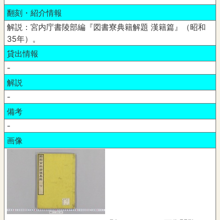
翻刻・紹介情報
解説：宮内庁書陵部編『図書寮典籍解題 漢籍篇』（昭和
35年）。
貸出情報
-
解説
-
備考
-
画像