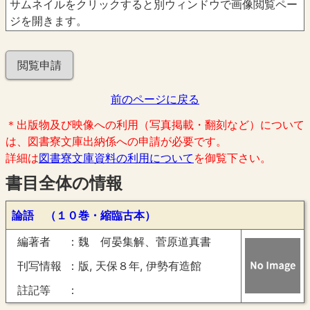
サムネイルをクリックすると別ウィンドウで画像閲覧ペー
ジを開きます。
閲覧申請
前のページに戻る
＊出版物及び映像への利用（写真掲載・翻刻など）について
は、図書寮文庫出納係への申請が必要です。
詳細は
図書寮文庫資料の利用について
を御覧下さい。
書目全体の情報
論語 （１０巻・縮臨古本）
編著者
魏 何晏集解、菅原道真書
刊写情報
版, 天保８年, 伊勢有造館
註記等