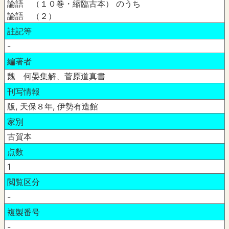
論語 （１０巻・縮臨古本） のうち
論語 （２）
註記等
-
編著者
魏 何晏集解、菅原道真書
刊写情報
版, 天保８年, 伊勢有造館
家別
古賀本
点数
1
閲覧区分
-
複製番号
-