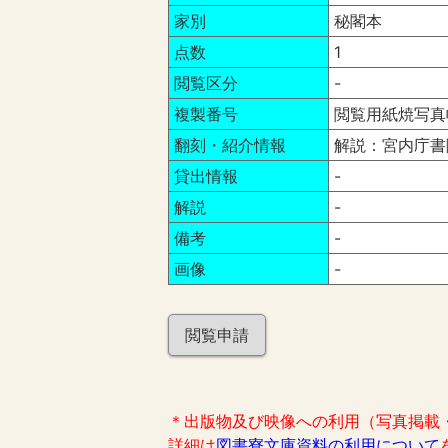
家別
秘閣本
点数
1
閲覧区分
-
複製番号
閲覧用紙焼写真帳
翻刻・紹介情報
解説：宮内庁書
貸出情報
-
解説
-
備考
-
画像
-
閲覧申請
＊出版物及び映像への利用（写真掲載
詳細は
図書寮文庫資料の利用について