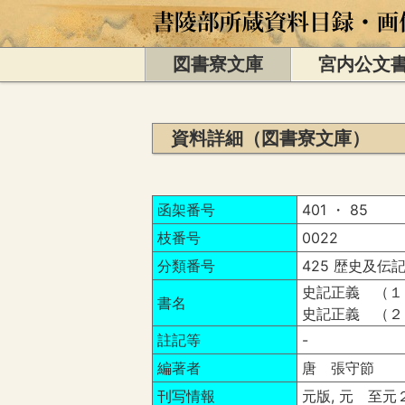
図書寮文庫
宮内公文
資料詳細（図書寮文庫）
函架番号
401 ・ 85
枝番号
0022
分類番号
425 歴史及伝記
史記正義 （１
書名
史記正義 （２
註記等
-
編著者
唐 張守節
刊写情報
元版, 元 至元