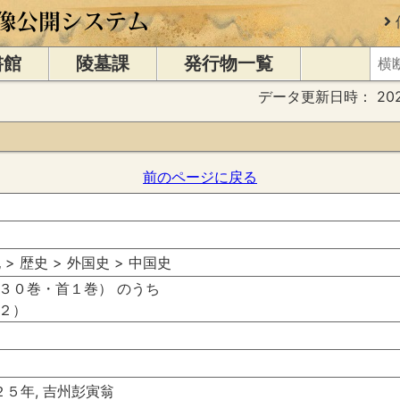
書館
陵墓課
発行物一覧
データ更新日時：
20
前のページに戻る
 > 歴史 > 外国史 > 中国史
３０巻・首１巻） のうち
２）
２５年, 吉州彭寅翁