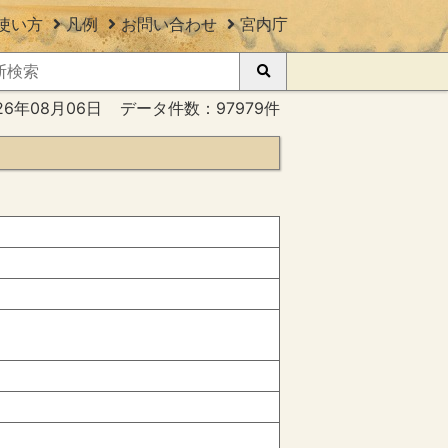
使い方
凡例
お問い合わせ
宮内庁
26年08月06日
データ件数：97979件