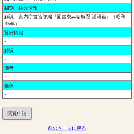
翻刻・紹介情報
解説：宮内庁書陵部編『図書寮典籍解題 漢籍篇』（昭和
35年）。
貸出情報
-
解説
-
備考
-
画像
-
閲覧申請
前のページに戻る