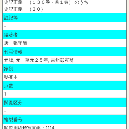
史記正義 （１３０巻・首１巻） のうち
史記正義 （３０）
註記等
-
編著者
唐 張守節
刊写情報
元版, 元 至元２５年, 吉州彭寅翁
家別
秘閣本
点数
1
閲覧区分
-
複製番号
閲覧用紙焼写真帳：1114