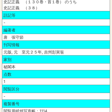
史記正義 （１３０巻・首１巻） のうち
史記正義 （３８）
註記等
-
編著者
唐 張守節
刊写情報
元版, 元 至元２５年, 吉州彭寅翁
家別
秘閣本
点数
1
閲覧区分
-
複製番号
閲覧用紙焼写真帳：1114