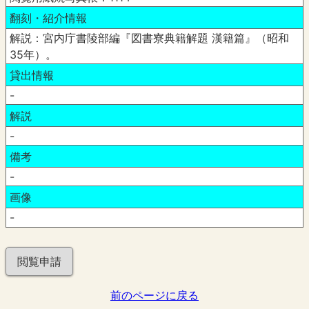
翻刻・紹介情報
解説：宮内庁書陵部編『図書寮典籍解題 漢籍篇』（昭和
35年）。
貸出情報
-
解説
-
備考
-
画像
-
閲覧申請
前のページに戻る