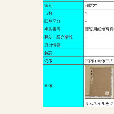
家別
秘閣本
点数
1
閲覧区分
-
複製番号
閲覧用紙焼写真
翻刻・紹介情報
-
貸出情報
-
解説
-
備考
宮内庁画像中の
画像
サムネイルをク