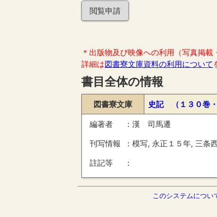
閲覧申請
＊出版物及び映像への利用（写真掲載
詳細は
図書寮文庫資料の利用について
書目全体の情報
図書寮文庫
史記 （１３０巻
編著者
漢 司馬遷
刊写情報
模写, 永正１５年, 三条
註記等
このシステムについ