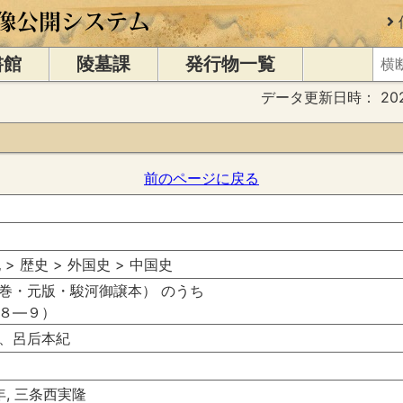
書館
陵墓課
発行物一覧
データ更新日時：
20
前のページに戻る
 > 歴史 > 外国史 > 中国史
巻・元版・駿河御譲本） のうち
８―９）
、呂后本紀
年, 三条西実隆