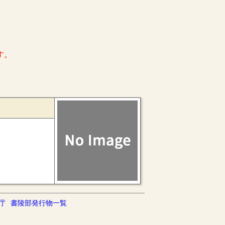
す。
庁
書陵部発行物一覧