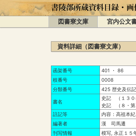
図書寮文庫
宮内公文
資料詳細（図書寮文庫）
函架番号
401 ・ 86
枝番号
0008
分類番号
425 歴史及伝記
史記 （１３０
書名
史記 （８・第
註記等
内容：高祖本紀
編著者
漢 司馬遷
刊写情報
模写, 永正１５