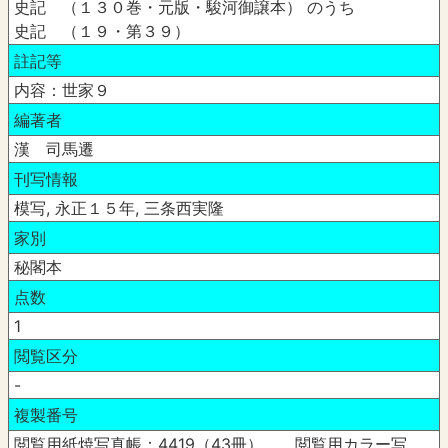
史記 （１３０巻・元版・駿河御譲本） のうち
史記 （１９・第３９）
註記等
内容：世家９
編著者
漢 司馬遷
刊写情報
模写, 永正１５年, 三条西実隆
家別
秘閣本
点数
1
閲覧区分
-
複製番号
閲覧用紙焼写真帳：4419（43冊） 閲覧用カラー写