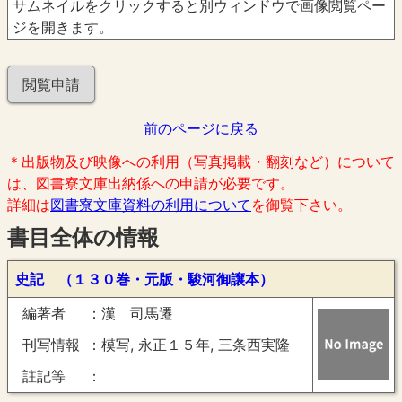
サムネイルをクリックすると別ウィンドウで画像閲覧ペー
ジを開きます。
閲覧申請
前のページに戻る
＊出版物及び映像への利用（写真掲載・翻刻など）について
は、図書寮文庫出納係への申請が必要です。
詳細は
図書寮文庫資料の利用について
を御覧下さい。
書目全体の情報
史記 （１３０巻・元版・駿河御譲本）
編著者
漢 司馬遷
刊写情報
模写, 永正１５年, 三条西実隆
註記等