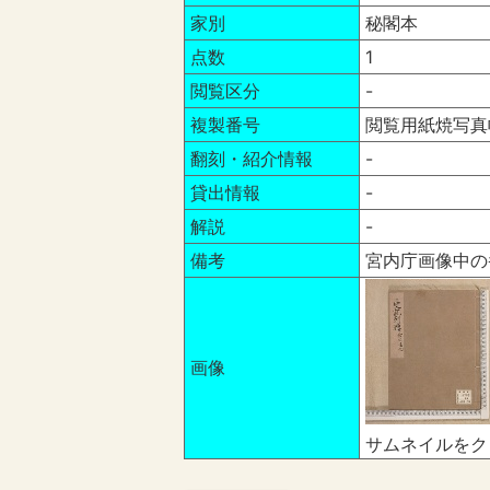
家別
秘閣本
点数
1
閲覧区分
-
複製番号
閲覧用紙焼写真
翻刻・紹介情報
-
貸出情報
-
解説
-
備考
宮内庁画像中の
画像
サムネイルをク