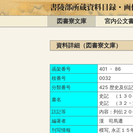
図書寮文庫
宮内公文
資料詳細（図書寮文庫）
函架番号
401 ・ 86
枝番号
0032
分類番号
425 歴史及伝記
史記 （１３０
書名
史記 （３２・
註記等
内容：列伝２０
編著者
漢 司馬遷
刊写情報
模写, 永正１５