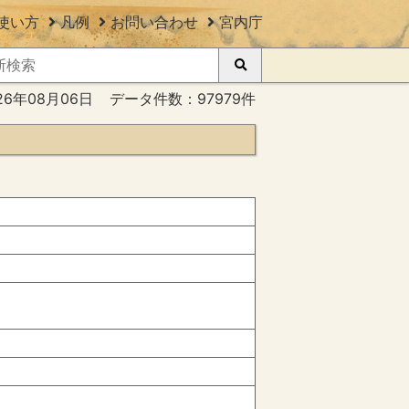
使い方
凡例
お問い合わせ
宮内庁
26年08月06日
データ件数：97979件