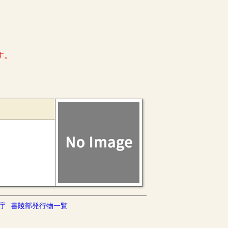
す。
庁
書陵部発行物一覧