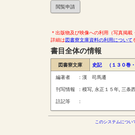
閲覧申請
＊出版物及び映像への利用（写真掲載
詳細は
図書寮文庫資料の利用について
書目全体の情報
図書寮文庫
史記 （１３０巻
編著者
漢 司馬遷
刊写情報
模写, 永正１５年, 三条
註記等
このシステムについ