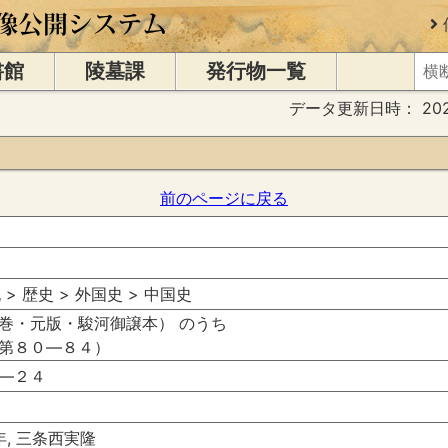
書館
陵墓課
発行物一覧
データ更新日時：
20
前のページに戻る
 > 歴史 > 外国史 > 中国史
巻・元版・駿河御譲本） のうち
第８０―８４）
―２４
年, 三条西実隆