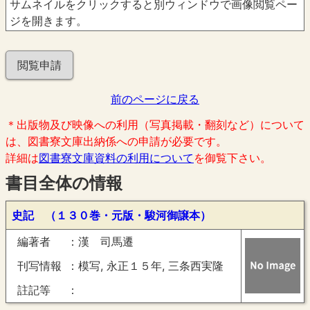
サムネイルをクリックすると別ウィンドウで画像閲覧ペー
ジを開きます。
閲覧申請
前のページに戻る
＊出版物及び映像への利用（写真掲載・翻刻など）について
は、図書寮文庫出納係への申請が必要です。
詳細は
図書寮文庫資料の利用について
を御覧下さい。
書目全体の情報
史記 （１３０巻・元版・駿河御譲本）
編著者
漢 司馬遷
刊写情報
模写, 永正１５年, 三条西実隆
註記等