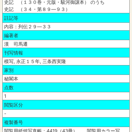
史記 （１３０巻・元版・駿河御譲本） のうち
史記 （３４・第８９―９３）
註記等
内容：列伝２９―３３
編著者
漢 司馬遷
刊写情報
模写, 永正１５年, 三条西実隆
家別
秘閣本
点数
1
閲覧区分
-
複製番号
閲覧用紙焼写真帳：4419（43冊） 閲覧用カラー写