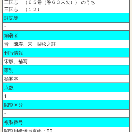
三国志 （６５巻（巻６３末欠）） のうち
三国志 （１２）
註記等
-
編著者
晋 陳寿、宋 裴松之註
刊写情報
宋版、補写
家別
秘閣本
点数
1
閲覧区分
-
複製番号
閲覧用紙焼写真帳：90