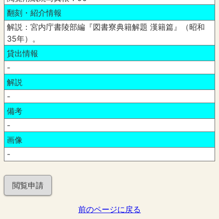
翻刻・紹介情報
解説：宮内庁書陵部編『図書寮典籍解題 漢籍篇』（昭和
35年）。
貸出情報
-
解説
-
備考
-
画像
-
閲覧申請
前のページに戻る