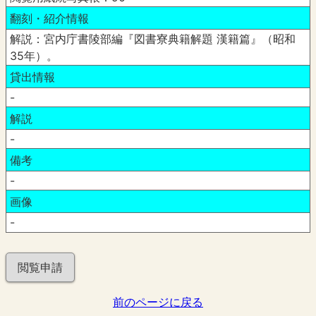
翻刻・紹介情報
解説：宮内庁書陵部編『図書寮典籍解題 漢籍篇』（昭和
35年）。
貸出情報
-
解説
-
備考
-
画像
-
閲覧申請
前のページに戻る