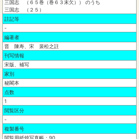
三国志 （６５巻（巻６３末欠）） のうち
三国志 （２５）
註記等
-
編著者
晋 陳寿、宋 裴松之註
刊写情報
宋版、補写
家別
秘閣本
点数
1
閲覧区分
-
複製番号
閲覧用紙焼写真帳：90