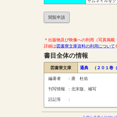
サムネイルをク
閲覧申請
＊出版物及び映像への利用（写真掲載
詳細は
図書寮文庫資料の利用について
書目全体の情報
図書寮文庫
通典 （２０１巻
編著者
唐 杜佑
刊写情報
北宋版、補写
註記等
このシステムについ