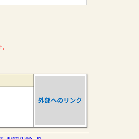
す。
庁
書陵部発行物一覧