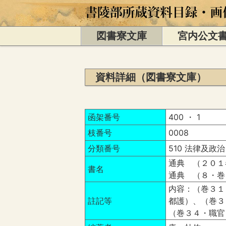
図書寮文庫
宮内公文
資料詳細（図書寮文庫）
函架番号
400 ・ 1
枝番号
0008
分類番号
510 法律及政治
通典 （２０１
書名
通典 （８・巻
内容：（巻３１
註記等
都護）、（巻３
（巻３４・職官