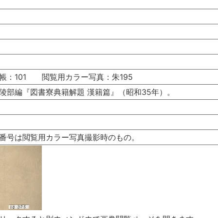
帳：101 閲覧用カラー写真：朱195
陵部編『図書寮典籍解題 漢籍篇』（昭和35年）。
番号は閲覧用カラー写真撮影時のもの。