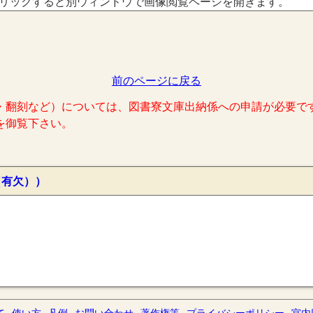
リックすると別ウィンドウで画像閲覧ページを開きます。
前のページに戻る
・翻刻など）については、図書寮文庫出納係への申請が必要で
を御覧下さい。
（有欠））
て
使い方
凡例
お問い合わせ
著作権等
プライバシーポリシー
宮内