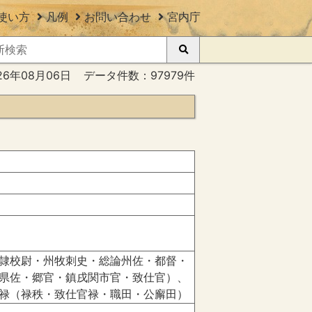
使い方
凡例
お問い合わせ
宮内庁
26年08月06日
データ件数：97979件
隷校尉・州牧刺史・総論州佐・都督・
県佐・郷官・鎮戌関市官・致仕官）、
禄（禄秩・致仕官禄・職田・公廨田）