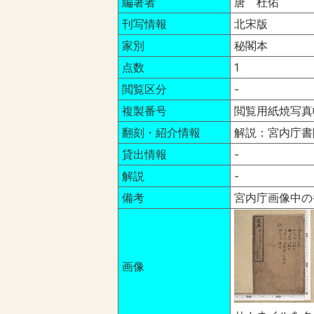
編著者
唐 杜佑
刊写情報
北宋版
家別
秘閣本
点数
1
閲覧区分
-
複製番号
閲覧用紙焼写真
翻刻・紹介情報
解説：宮内庁書
貸出情報
-
解説
-
備考
宮内庁画像中の
画像