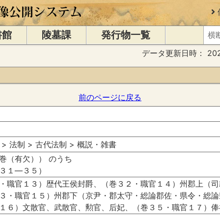
書館
陵墓課
発行物一覧
データ更新日時：
20
前のページに戻る
 > 法制 > 古代法制 > 概説・雑書
巻（有欠）） のうち
３１―３５）
・職官１３）歴代王侯封爵、（巻３２・職官１４）州郡上（司
３・職官１５）州郡下（京尹・郡太守・総論郡佐・県令・総論
１６）文散官、武散官、勲官、后妃、（巻３５・職官１７）俸