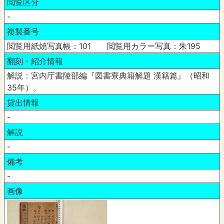
閲覧区分
-
複製番号
閲覧用紙焼写真帳：101 閲覧用カラー写真：朱195
翻刻・紹介情報
解説：宮内庁書陵部編『図書寮典籍解題 漢籍篇』（昭和
35年）。
貸出情報
-
解説
-
備考
-
画像