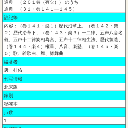
通典 （２０１巻（有欠）） のうち
通典 （３１・巻１４１―１４５）
註記等
内容：（巻１４１・楽１）歴代沿革上、（巻１４２・楽
２）歴代沿革下、（巻１４３・楽３）十二律、五声八音名
義、五声十二律旋相為宮、五声十二律相生法、歴代製造、
（巻１４４・楽４）権量、八音、楽懸、（巻１４５・楽
５）歌、雑歌曲、舞、雑舞曲
編著者
唐 杜佑
刊写情報
北宋版
家別
秘閣本
点数
1