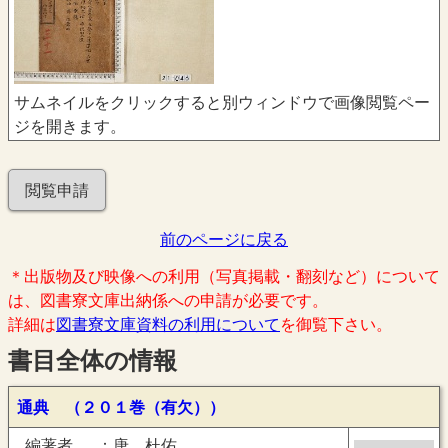
サムネイルをクリックすると別ウィンドウで画像閲覧ペー
ジを開きます。
閲覧申請
前のページに戻る
＊出版物及び映像への利用（写真掲載・翻刻など）について
は、図書寮文庫出納係への申請が必要です。
詳細は
図書寮文庫資料の利用について
を御覧下さい。
書目全体の情報
通典 （２０１巻（有欠））
編著者
唐 杜佑