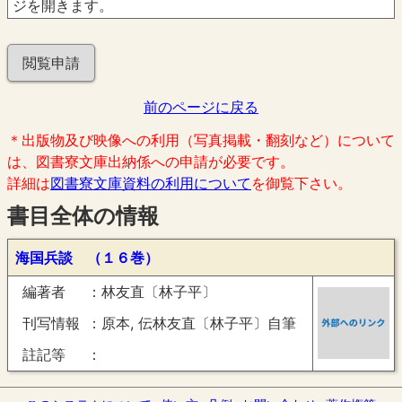
ジを開きます。
閲覧申請
前のページに戻る
＊出版物及び映像への利用（写真掲載・翻刻など）について
は、図書寮文庫出納係への申請が必要です。
詳細は
図書寮文庫資料の利用について
を御覧下さい。
書目全体の情報
海国兵談 （１６巻）
編著者
林友直〔林子平〕
刊写情報
原本, 伝林友直〔林子平〕自筆
註記等