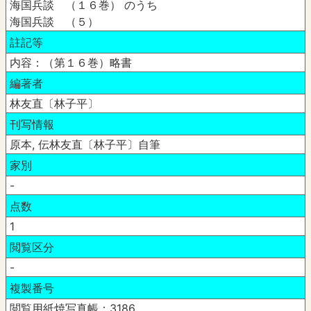
海国兵談 （１６巻） のうち
海国兵談 （５）
註記等
内容：（第１６巻）略書
編著者
林友直〔林子平〕
刊写情報
原本, 伝林友直〔林子平〕自筆
家別
-
点数
1
閲覧区分
-
複製番号
閲覧用紙焼写真帳：3186