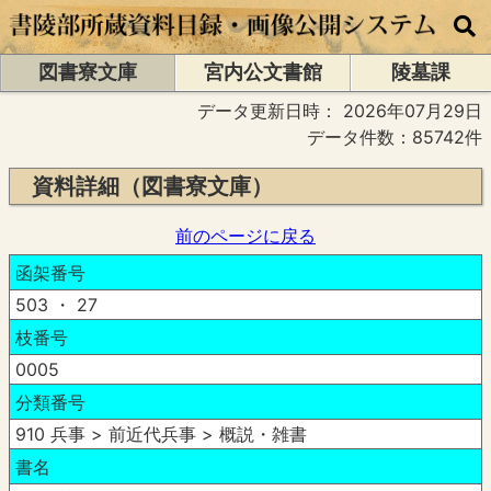
図書寮文庫
宮内公文書館
陵墓課
データ更新日時：
2026年07月29日
データ件数：85742件
資料詳細（図書寮文庫）
前のページに戻る
函架番号
503 ・ 27
枝番号
0005
分類番号
910 兵事 > 前近代兵事 > 概説・雑書
書名