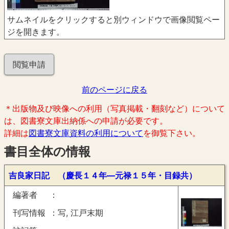
サムネイルをクリックすると別ウィンドウで画像閲覧ペー
ジを開きます。
閲覧申請
前のページに戻る
＊出版物及び映像への利用（写真掲載・翻刻など）について
は、図書寮文庫出納係への申請が必要です。
詳細は
図書寮文庫資料の利用について
を御覧下さい。
書目全体の情報
吉良家日記 （慶長１４年―元禄１５年・目録共）
編著者
刊写情報
写, 江戸末期