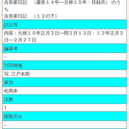
吉良家日記 （慶長１４年―元禄１５年・目録共） のう
ち
吉良家日記 （１２の下）
註記等
内容：元禄１０年正月２日―閏２月１３日・１２年正月２
日―２月２７日
編著者
-
刊写情報
写, 江戸末期
家別
松岡本
点数
1
閲覧区分
-