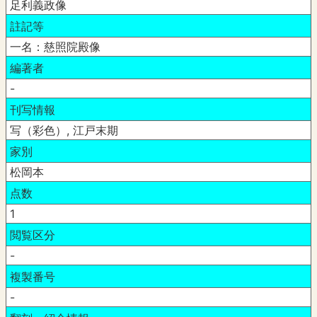
足利義政像
註記等
一名：慈照院殿像
編著者
-
刊写情報
写（彩色）, 江戸末期
家別
松岡本
点数
1
閲覧区分
-
複製番号
-