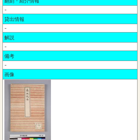
翻刻・紹介情報
-
貸出情報
-
解説
-
備考
-
画像