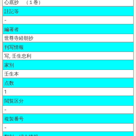
心底抄 （１巻）
註記等
-
編著者
世尊寺経朝抄
刊写情報
写, 壬生忠利
家別
壬生本
点数
1
閲覧区分
-
複製番号
-