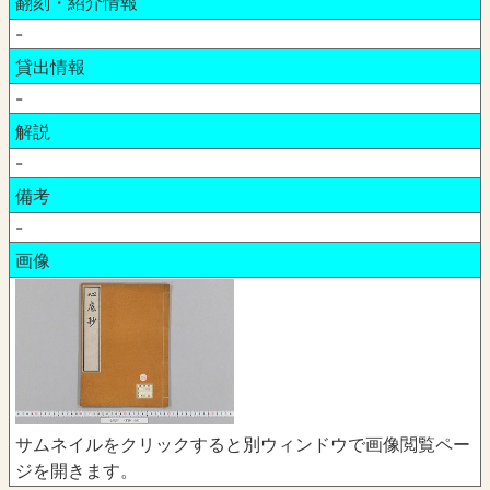
翻刻・紹介情報
-
貸出情報
-
解説
-
備考
-
画像
サムネイルをクリックすると別ウィンドウで画像閲覧ペー
ジを開きます。