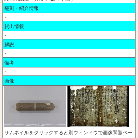
翻刻・紹介情報
-
貸出情報
-
解説
-
備考
-
画像
サムネイルをクリックすると別ウィンドウで画像閲覧ペー