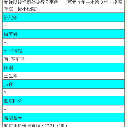
受禅以後恒例外被行公事例 （寛元４年―永徳３年・後深
草院―後小松院）
註記等
-
編著者
-
刊写情報
写, 室町期
家別
壬生本
点数
1
閲覧区分
-
複製番号
閲覧用紙焼写真帳：1271（1冊）