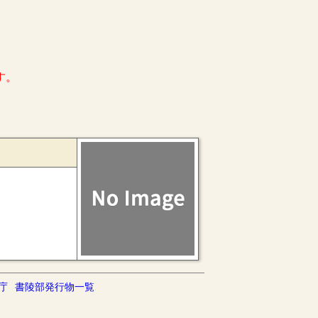
す。
庁
書陵部発行物一覧