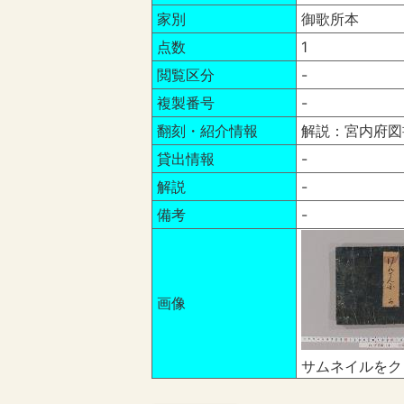
家別
御歌所本
点数
1
閲覧区分
-
複製番号
-
翻刻・紹介情報
解説：宮内府図
貸出情報
-
解説
-
備考
-
画像
サムネイルをク