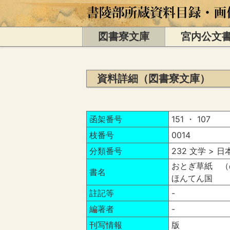
図書寮文庫
宮内公文
資料詳細（図書寮文庫）
函架番号
151 ・ 107
枝番号
0014
分類番号
232 文学 > 
おとぎ草紙 （
書名
ほんてん国
註記等
-
編著者
-
刊写情報
版