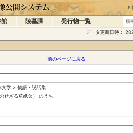
書館
陵墓課
発行物一覧
データ更新日時：
20
前のページに戻る
日本文学 > 物語・説話集
のせざる草紙欠） のうち