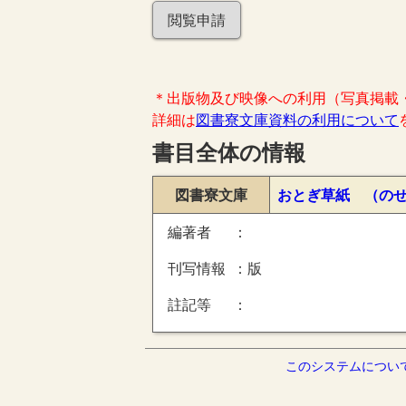
閲覧申請
＊出版物及び映像への利用（写真掲載
詳細は
図書寮文庫資料の利用について
書目全体の情報
図書寮文庫
おとぎ草紙 （の
編著者
刊写情報
版
註記等
このシステムについ