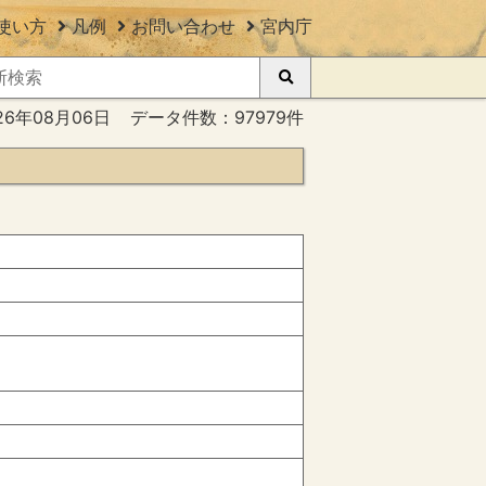
使い方
凡例
お問い合わせ
宮内庁
26年08月06日
データ件数：97979件