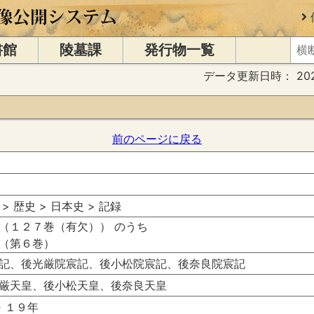
書館
陵墓課
発行物一覧
データ更新日時：
20
前のページに戻る
 > 歴史 > 日本史 > 記録
（１２７巻（有欠）） のうち
（第６巻）
記、後光厳院宸記、後小松院宸記、後奈良院宸記
厳天皇、後小松天皇、後奈良天皇
・１９年