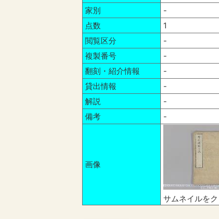
家別
-
点数
1
閲覧区分
-
複製番号
-
翻刻・紹介情報
-
貸出情報
-
解説
-
備考
-
画像
サムネイルをク