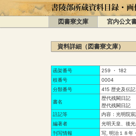
図書寮文庫
宮内公文
資料詳細（図書寮文庫）
函架番号
259 ・ 182
枝番号
0004
分類番号
415 歴史及伝記
歴代残闕日記 
書名
歴代残闕日記 
註記等
内容：光明院宸
編著者
光明天皇、後光
刊写情報
写, 明治１８年