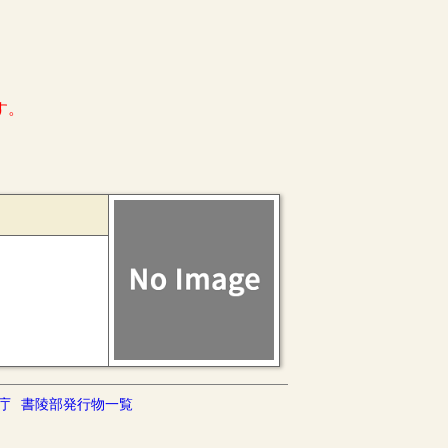
す。
庁
書陵部発行物一覧