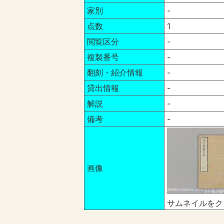
家別
-
点数
1
閲覧区分
-
複製番号
-
翻刻・紹介情報
-
貸出情報
-
解説
-
備考
-
画像
サムネイルをク