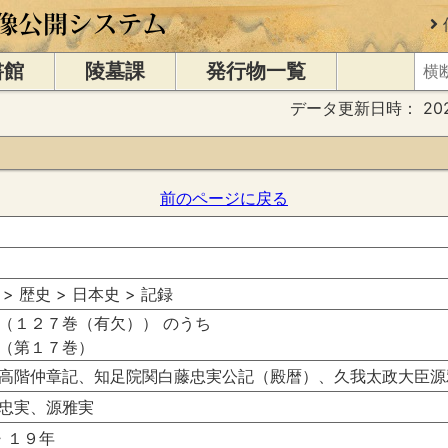
書館
陵墓課
発行物一覧
データ更新日時：
20
前のページに戻る
 > 歴史 > 日本史 > 記録
（１２７巻（有欠）） のうち
（第１７巻）
高階仲章記、知足院関白藤忠実公記（殿暦）、久我太政大臣源
忠実、源雅実
・１９年