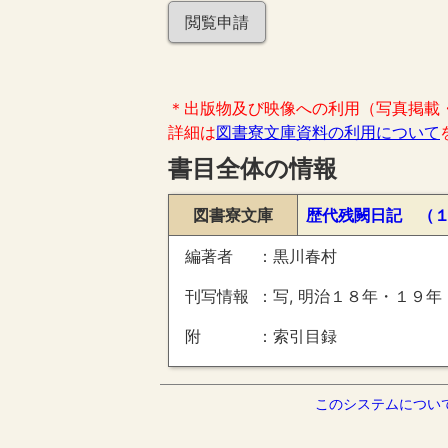
閲覧申請
＊出版物及び映像への利用（写真掲載
詳細は
図書寮文庫資料の利用について
書目全体の情報
図書寮文庫
歴代残闕日記 （
編著者
黒川春村
刊写情報
写, 明治１８年・１９年
附
索引目録
このシステムについ