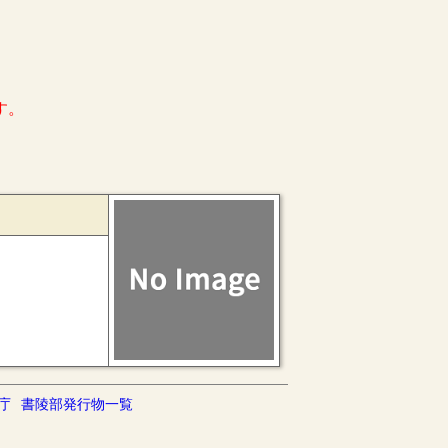
す。
庁
書陵部発行物一覧