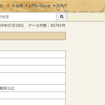
使い方
凡例
お問い合わせ
宮内庁
26年07月29日
データ件数：85742件
雅実公記