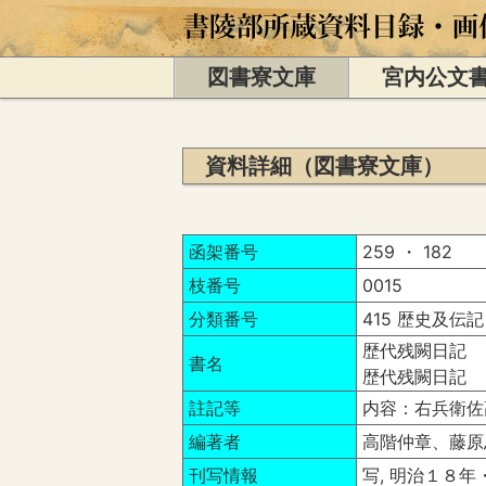
図書寮文庫
宮内公文
資料詳細（図書寮文庫）
函架番号
259 ・ 182
枝番号
0015
分類番号
415 歴史及伝記
歴代残闕日記 
書名
歴代残闕日記 
註記等
内容：右兵衛佐
編著者
高階仲章、藤原
刊写情報
写, 明治１８年