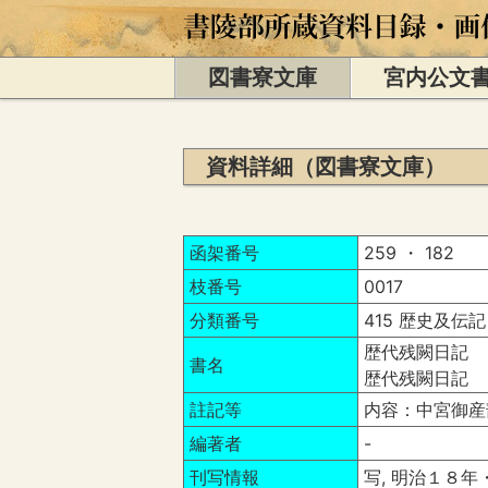
図書寮文庫
宮内公文
資料詳細（図書寮文庫）
函架番号
259 ・ 182
枝番号
0017
分類番号
415 歴史及伝記
歴代残闕日記 
書名
歴代残闕日記 
註記等
内容：中宮御産
編著者
-
刊写情報
写, 明治１８年