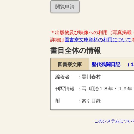
閲覧申請
＊出版物及び映像への利用（写真掲載
詳細は
図書寮文庫資料の利用について
書目全体の情報
図書寮文庫
歴代残闕日記 （
編著者
黒川春村
刊写情報
写, 明治１８年・１９年
附
索引目録
このシステムについ