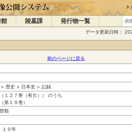
書館
陵墓課
発行物一覧
データ更新日時：
20
前のページに戻る
 > 歴史 > 日本史 > 記録
（１２７巻（有欠）） のうち
（第１９巻）
部類
・１９年