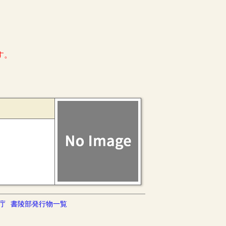
す。
庁
書陵部発行物一覧