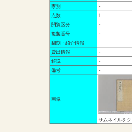
家別
-
点数
1
閲覧区分
-
複製番号
-
翻刻・紹介情報
-
貸出情報
-
解説
-
備考
-
画像
サムネイルをク