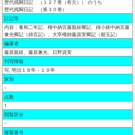
歴代残闕日記 （１２７巻（有欠）） のうち
歴代残闕日記 （第３０巻）
註記等
内容：養和二年記、権中納言藤親経卿記、姉小路中納言藤
兼光卿記（姉言記）、大宰権帥藤資実卿記（都玉記）
編著者
藤原親経、藤原兼光、日野資実
刊写情報
写, 明治１８年・１９年
家別
-
点数
1
閲覧区分
-
複製番号