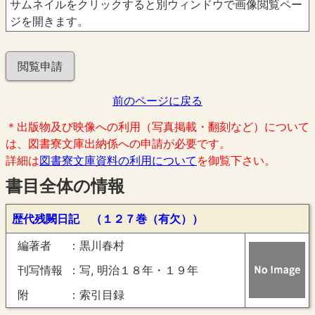
サムネイルをクリックすると別ウィンドウで画像閲覧ペー
ジを開きます。
閲覧申請
前のページに戻る
＊出版物及び映像への利用（写真掲載・翻刻など）について
は、図書寮文庫出納係への申請が必要です。
詳細は
図書寮文庫資料の利用について
を御覧下さい。
書目全体の情報
歴代残闕日記 （１２７巻（有欠））
編著者
黒川春村
刊写情報
写, 明治１８年・１９年
附
索引目録