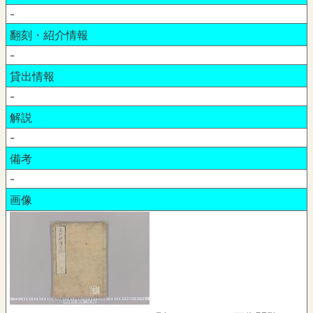
-
翻刻・紹介情報
-
貸出情報
-
解説
-
備考
-
画像