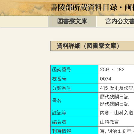
図書寮文庫
宮内公文
資料詳細（図書寮文庫）
函架番号
259 ・ 182
枝番号
0074
分類番号
415 歴史及伝記
歴代残闕日記 
書名
歴代残闕日記 
註記等
内容：山科入道
編著者
山科教言
刊写情報
写, 明治１８年