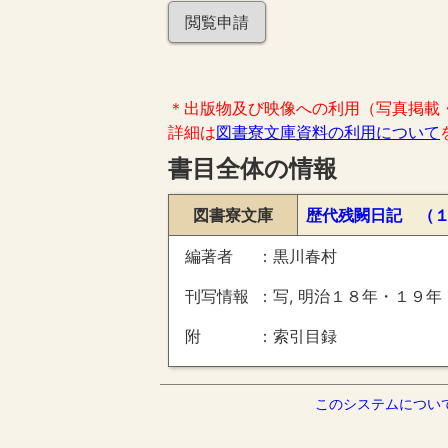
閲覧申請
＊出版物及び映像への利用（写真掲載
詳細は
図書寮文庫資料の利用について
書目全体の情報
図書寮文庫
歴代残闕日記 （
編著者
黒川春村
刊写情報
写, 明治１８年・１９年
附
索引目録
このシステムについ