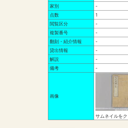
家別
-
点数
1
閲覧区分
-
複製番号
-
翻刻・紹介情報
-
貸出情報
-
解説
-
備考
-
画像
サムネイルをク