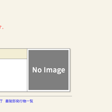
す。
庁
書陵部発行物一覧