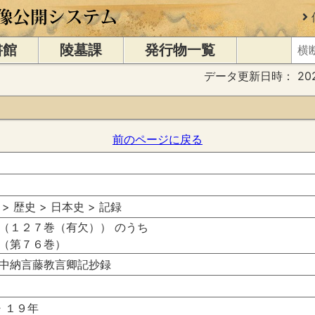
書館
陵墓課
発行物一覧
データ更新日時：
20
前のページに戻る
 > 歴史 > 日本史 > 記録
（１２７巻（有欠）） のうち
（第７６巻）
中納言藤教言卿記抄録
・１９年