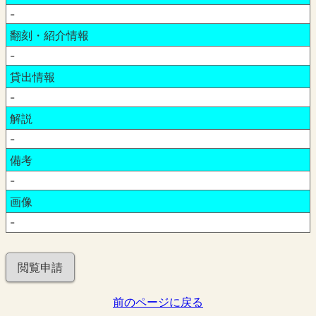
-
翻刻・紹介情報
-
貸出情報
-
解説
-
備考
-
画像
-
閲覧申請
前のページに戻る