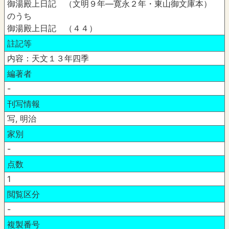
御湯殿上日記 （文明９年―寛永２年・東山御文庫本）
のうち
御湯殿上日記 （４４）
註記等
内容：天文１３年四季
編著者
-
刊写情報
写, 明治
家別
-
点数
1
閲覧区分
-
複製番号