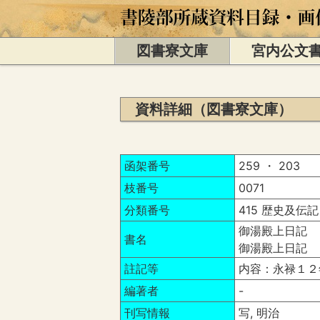
図書寮文庫
宮内公文
資料詳細（図書寮文庫）
函架番号
259 ・ 203
枝番号
0071
分類番号
415 歴史及伝記
御湯殿上日記 
書名
御湯殿上日記 
註記等
内容：永禄１２
編著者
-
刊写情報
写, 明治