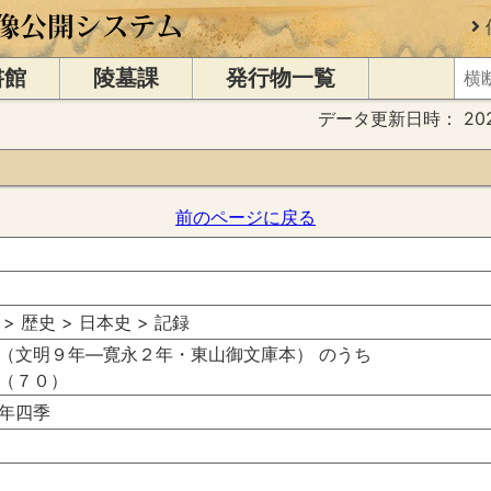
書館
陵墓課
発行物一覧
データ更新日時：
20
前のページに戻る
 > 歴史 > 日本史 > 記録
（文明９年―寛永２年・東山御文庫本） のうち
（７０）
年四季