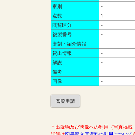
家別
-
点数
1
閲覧区分
-
複製番号
-
翻刻・紹介情報
-
貸出情報
-
解説
-
備考
-
画像
-
閲覧申請
＊出版物及び映像への利用（写真掲載
詳細は
図書寮文庫資料の利用について