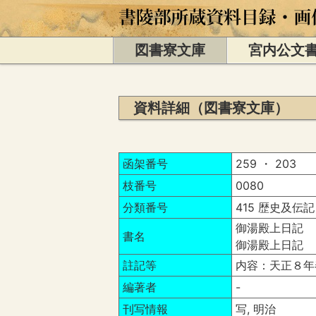
図書寮文庫
宮内公文
資料詳細（図書寮文庫）
函架番号
259 ・ 203
枝番号
0080
分類番号
415 歴史及伝記
御湯殿上日記 
書名
御湯殿上日記 
註記等
内容：天正８年
編著者
-
刊写情報
写, 明治