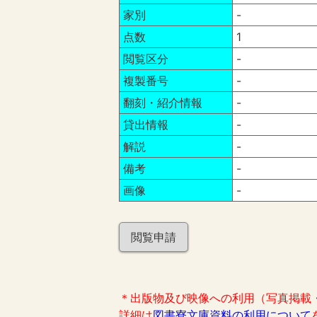
家別
-
点数
1
閲覧区分
-
複製番号
-
翻刻・紹介情報
-
貸出情報
-
解説
-
備考
-
画像
-
閲覧申請
＊出版物及び映像への利用（写真掲載
詳細は
図書寮文庫資料の利用について