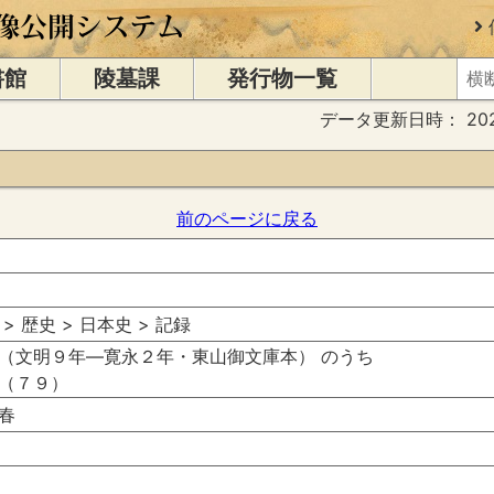
書館
陵墓課
発行物一覧
データ更新日時：
20
前のページに戻る
 > 歴史 > 日本史 > 記録
（文明９年―寛永２年・東山御文庫本） のうち
（７９）
春