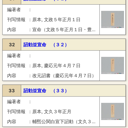
編著者
刊写情報
原本, 文政５年正月１日
内容
宣命（文政５年正月１日・豊楽）
32
詔勅並宣命 （３２）
編著者
刊写情報
原本, 慶応元年４月７日
内容
改元詔書（慶応元年４月７日）
33
詔勅並宣命 （３３）
編著者
刊写情報
原本, 文久３年正月
内容
輔煕公関白宣下詔勅（文久３年正月）