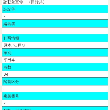
詔勅並宣命 （目録共）
註記等
-
編著者
-
刊写情報
原本, 江戸期
家別
平田本
点数
34
閲覧区分
-
複製番号
-