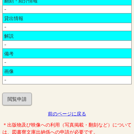
翻刻・紹介情報
-
貸出情報
-
解説
-
備考
-
画像
-
閲覧申請
前のページに戻る
＊出版物及び映像への利用（写真掲載・翻刻など）について
は、図書寮文庫出納係への申請が必要です。