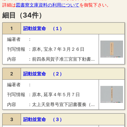
詳細は
図書寮文庫資料の利用について
を御覧下さい。
細目（34件）
1
詔勅並宣命 （１）
編著者
刊写情報
原本, 宝永７年３月２６日
内容
前四条局賀子准三宮宣下勅書（宝永７年３月２６日）
2
詔勅並宣命 （２）
編著者
刊写情報
原本, 延享４年５月７日
内容
太上天皇尊号宣下詔書覆奏（延享４年５月７日）
3
詔勅並宣命 （３）