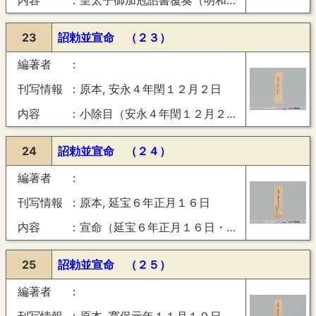
内容
皇太子御加冠詔書覆奏（明和５年８月９日）
23
詔勅並宣命 （２３）
編著者
刊写情報
原本, 安永４年閏１２月２日
内容
小除目（安永４年閏１２月２日）
24
詔勅並宣命 （２４）
編著者
刊写情報
原本, 延宝６年正月１６日
内容
宣命（延宝６年正月１６日・豊楽）
25
詔勅並宣命 （２５）
編著者
刊写情報
原本, 寛保元年１１月１９日