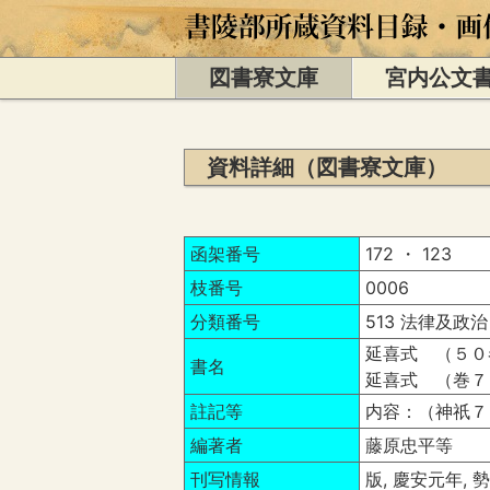
図書寮文庫
宮内公文
資料詳細（図書寮文庫）
函架番号
172 ・ 123
枝番号
0006
分類番号
513 法律及政治
延喜式 （５０
書名
延喜式 （巻７
註記等
内容：（神祇７
編著者
藤原忠平等
刊写情報
版, 慶安元年, 