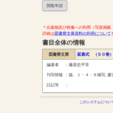
閲覧申請
＊出版物及び映像への利用（写真掲載
詳細は
図書寮文庫資料の利用について
書目全体の情報
図書寮文庫
延喜式 （５０巻
編著者
藤原忠平等
刊写情報
版、１・４・６補写, 慶
註記等
このシステムについ