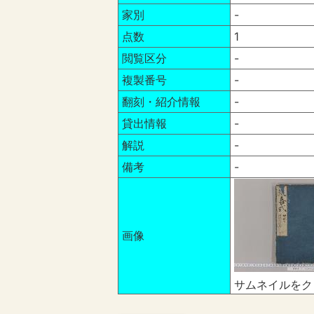
家別
-
点数
1
閲覧区分
-
複製番号
-
翻刻・紹介情報
-
貸出情報
-
解説
-
備考
-
画像
サムネイルをク