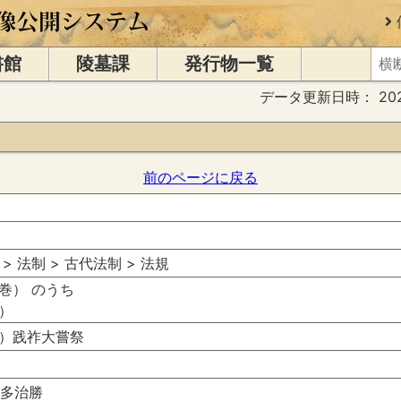
書館
陵墓課
発行物一覧
データ更新日時：
20
前のページに戻る
 > 法制 > 古代法制 > 法規
巻） のうち
）
）践祚大嘗祭
勢多治勝