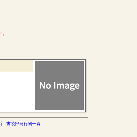
す。
庁
書陵部発行物一覧