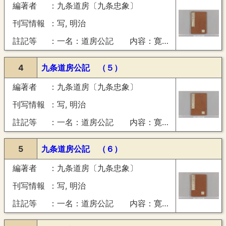
編著者
九条道房〔九条忠象〕
刊写情報
写, 明治
註記等
一名：道房公記 内容：寛永１７年正月・１８年（（１９年欠）・右大臣拝賀并踏歌内舞之事・東福寺公状事）
4
九条道房公記 （５）
編著者
九条道房〔九条忠象〕
刊写情報
写, 明治
註記等
一名：道房公記 内容：寛永２０年正月―９月（節会物召之事・改名款状之事・大織冠尊影御渡之事）
5
九条道房公記 （６）
編著者
九条道房〔九条忠象〕
刊写情報
写, 明治
註記等
一名：道房公記 内容：寛永２０年９月―１２月（後光明親王元服受禅譲位之事・御即位之事・内弁礼服之図之事）