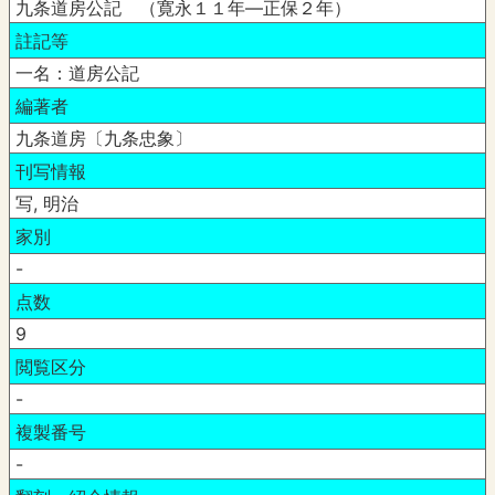
九条道房公記 （寛永１１年―正保２年）
註記等
一名：道房公記
編著者
九条道房〔九条忠象〕
刊写情報
写, 明治
家別
-
点数
9
閲覧区分
-
複製番号
-