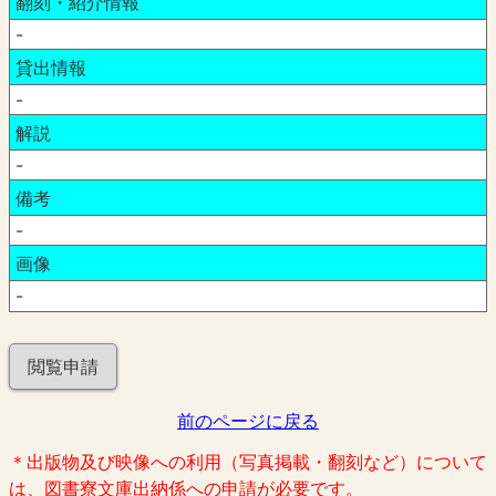
翻刻・紹介情報
-
貸出情報
-
解説
-
備考
-
画像
-
閲覧申請
前のページに戻る
＊出版物及び映像への利用（写真掲載・翻刻など）について
は、図書寮文庫出納係への申請が必要です。