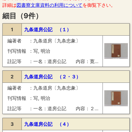
詳細は
図書寮文庫資料の利用について
を御覧下さい。
細目（9件）
1
九条道房公記 （１）
編著者
九条道房〔九条忠象〕
刊写情報
写, 明治
註記等
一名：道房公記 内容：寛永１１年正月―閏７月
2
九条道房公記 （２・３）
編著者
九条道房〔九条忠象〕
刊写情報
写, 明治
註記等
一名：道房公記 内容：２寛永１２年正月・２月・９月・１３年正月・７月・１４年正月・１２月（内大臣拝賀・源氏御伝授之事・朝覲行幸之事・摂政家拝礼之事・節会内弁之事）、３寛永１５年正月・２月・１６年９月（七日内弁之事・院歌合之事）
3
九条道房公記 （４）