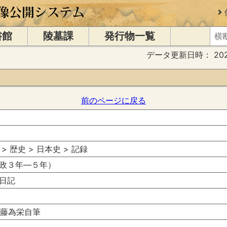
書館
陵墓課
発行物一覧
データ更新日時：
20
前のページに戻る
 > 歴史 > 日本史 > 記録
政３年―５年）
日記
 進藤為栄自筆