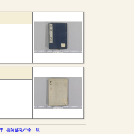
庁
書陵部発行物一覧