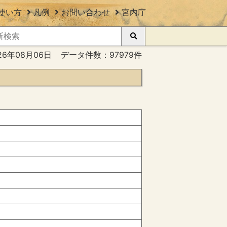
使い方
凡例
お問い合わせ
宮内庁
26年08月06日
データ件数：97979件