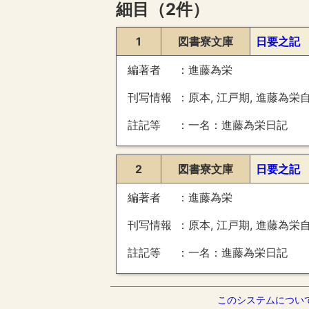
細目（2件）
1
図書寮文庫
日要之記
編著者
進藤為栄
刊写情報
原本, 江戸期, 進藤為栄
註記等
一名：進藤為栄日記 
2
図書寮文庫
日要之記
編著者
進藤為栄
刊写情報
原本, 江戸期, 進藤為栄
註記等
一名：進藤為栄日記 
このシステムについ