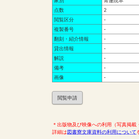
家別
青蓮院本
点数
2
閲覧区分
-
複製番号
-
翻刻・紹介情報
-
貸出情報
-
解説
-
備考
-
画像
-
閲覧申請
＊出版物及び映像への利用（写真掲載
詳細は
図書寮文庫資料の利用について