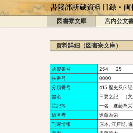
図書寮文庫
宮内公文
資料詳細（図書寮文庫）
函架番号
254 ・ 25
枝番号
0000
分類番号
415 歴史及伝記
書名
日要之記 （文
註記等
一名：進藤為栄
編著者
進藤為栄
刊写情報
原本, 江戸期,