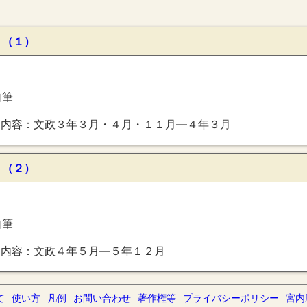
 （１）
自筆
内容：文政３年３月・４月・１１月―４年３月
 （２）
自筆
内容：文政４年５月―５年１２月
て
使い方
凡例
お問い合わせ
著作権等
プライバシーポリシー
宮内