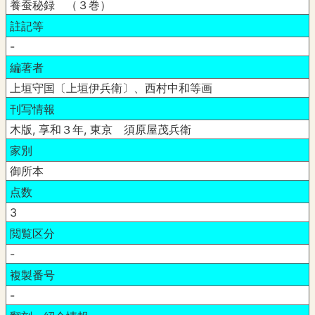
養蚕秘録 （３巻）
註記等
-
編著者
上垣守国〔上垣伊兵衛〕、西村中和等画
刊写情報
木版, 享和３年, 東京 須原屋茂兵衛
家別
御所本
点数
3
閲覧区分
-
複製番号
-