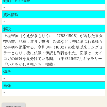
翻刻・紹介情報
-
貸出情報
-
解説
上垣守国（うえがきもりくに，1753-1808）が著した養蚕
技術書。品種，道具，技法，起源など，蚕にまつわる様々
な事柄を網羅する。享和3年（1802）の出版以来ロングセ
ラーとなり，後に仏訳・伊訳も刊行された。図版は，カイ
コガの雌雄を見分けている図。（平成29年7月ギャラリー
「いとをかしき虫たち」掲載）
備考
-
画像
-