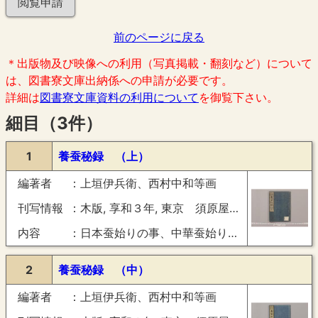
閲覧申請
前のページに戻る
＊出版物及び映像への利用（写真掲載・翻刻など）について
は、図書寮文庫出納係への申請が必要です。
詳細は
図書寮文庫資料の利用について
を御覧下さい。
細目（3件）
1
養蚕秘録 （上）
編著者
上垣伊兵衛、西村中和等画
刊写情報
木版, 享和３年, 東京 須原屋茂兵衛
内容
日本蚕始りの事、中華蚕始りの事（附・晋楊泉蚕賦之解）、蚕の異名并蚕数品ある事、天竺霖異大王の事（附・蚕居起異名の事）、蚕連見様の事、同毒忌の事并貯様の事、同寒水に漬る事、桑の種植様の事、桑を作りて益ある事、桑接木仕様の事、同取木仕様の事、同虫送りの事并桑病除る事、飼蚕諸道具の図解、蚕に油断すべからさる事、蚕連并ニ蚕に鼠の用心すべき事（附・鼠を防ぐ事）、蚕毒忌の事、養蚕家造りの仕様并屋敷善悪の事
2
養蚕秘録 （中）
編著者
上垣伊兵衛、西村中和等画