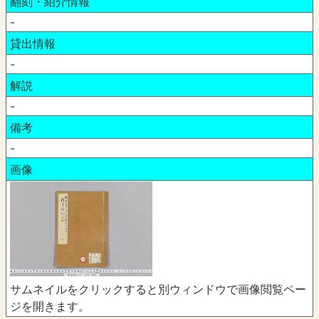
翻刻・紹介情報
-
貸出情報
-
解説
-
備考
-
画像
サムネイルをクリックすると別ウィンドウで画像閲覧ペー
ジを開きます。