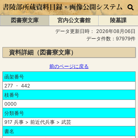
図書寮文庫
宮内公文書館
陵墓課
データ更新日時：
2026年08月06日
データ件数：97979件
資料詳細（図書寮文庫）
前のページに戻る
函架番号
277 ・ 442
枝番号
0000
分類番号
917 兵事 > 前近代兵事 > 武芸
書名