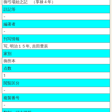
御弓場始之記 （享禄４年）
註記等
-
編著者
-
刊写情報
写, 明治１５年, 吉田豊辰
家別
御所本
点数
1
閲覧区分
-
複製番号
-