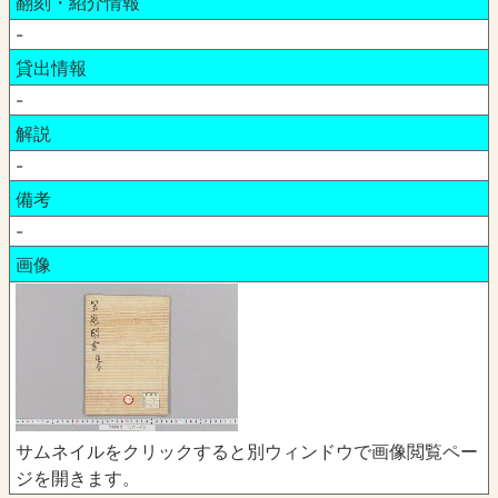
翻刻・紹介情報
-
貸出情報
-
解説
-
備考
-
画像
サムネイルをクリックすると別ウィンドウで画像閲覧ペー
ジを開きます。