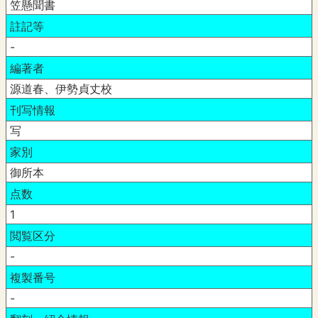
笠懸聞書
註記等
-
編著者
源道春、伊勢貞丈校
刊写情報
写
家別
御所本
点数
1
閲覧区分
-
複製番号
-