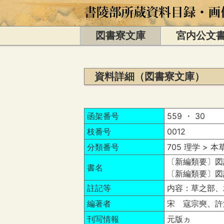
図書寮文庫
宮内公文
資料詳細（図書寮文庫）
函架番号
559 ・ 30
枝番号
0012
分類番号
705 理学 > 本
〔新編類要〕図
書名
〔新編類要〕図
註記等
内容：草之部、
編著者
宋 寇宗奭、許
刊写情報
元版ヵ