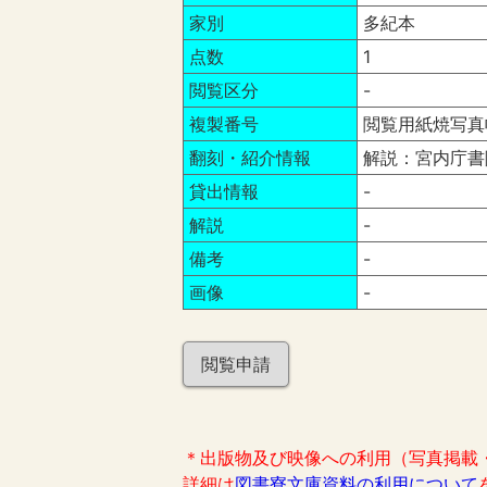
家別
多紀本
点数
1
閲覧区分
-
複製番号
閲覧用紙焼写真帳
翻刻・紹介情報
解説：宮内庁書
貸出情報
-
解説
-
備考
-
画像
-
閲覧申請
＊出版物及び映像への利用（写真掲載
詳細は
図書寮文庫資料の利用について