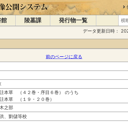
書館
陵墓課
発行物一覧
データ更新日時：
20
前のページに戻る
草
註本草 （４２巻・序目６巻） のうち
註本草 （１９・２０巻）
木之部
洪、劉儲等校