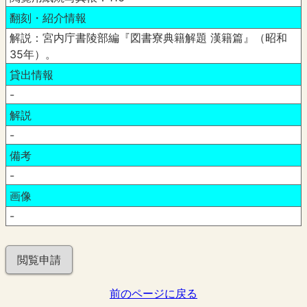
翻刻・紹介情報
解説：宮内庁書陵部編『図書寮典籍解題 漢籍篇』（昭和
35年）。
貸出情報
-
解説
-
備考
-
画像
-
閲覧申請
前のページに戻る