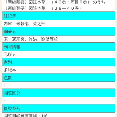
〔新編類要〕図註本草 （４２巻・序目６巻） のうち
〔新編類要〕図註本草 （３８―４０巻）
註記等
内容：米穀部、菜之部
編著者
宋 寇宗奭、許洪、劉儲等校
刊写情報
元版ヵ
家別
多紀本
点数
1
閲覧区分
-
複製番号
閲覧用紙焼写真帳：116