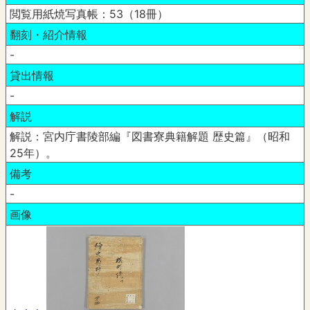
閲覧用紙焼写真帳：53（18冊）
翻刻・紹介情報
-
貸出情報
-
解説
解説：宮内庁書陵部編『図書寮典籍解題 歴史篇』（昭和
25年）。
備考
-
画像