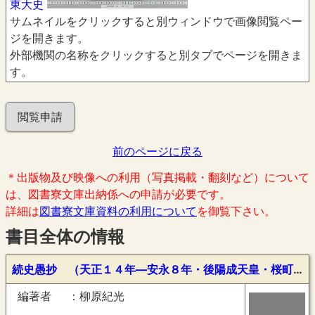
東大史
サムネイルをクリックすると別ウィンドウで画像閲覧ペー
ジを開きます。
外部機関の名称をクリックすると別タブでページを開きま
す。
閲覧申請
前のページに戻る
＊出版物及び映像への利用（写真掲載・翻刻など）について
は、図書寮文庫出納係への申請が必要です。
詳細は
図書寮文庫資料の利用について
を御覧下さい。
書目全体の情報
続史愚抄 （天正１４年―安永８年・後陽成天皇・桜町天皇・桃園天皇）
編著者
柳原紀光