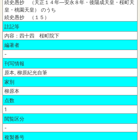
続史愚抄 （天正１４年―安永８年・後陽成天皇・桜町天
皇・桃園天皇） のうち
続史愚抄 （１５）
註記等
内容：四十四 桜町院下
編著者
-
刊写情報
原本, 柳原紀光自筆
家別
柳原本
点数
1
閲覧区分
-
複製番号