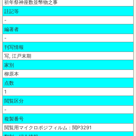
祈年祭神座数並幣物之事
註記等
-
編著者
-
刊写情報
写, 江戸末期
家別
柳原本
点数
1
閲覧区分
-
複製番号
閲覧用マイクロポジフィルム：閲P3291