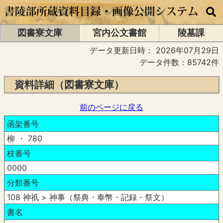
図書寮文庫
宮内公文書館
陵墓課
データ更新日時：
2026年07月29日
データ件数：85742件
資料詳細（図書寮文庫）
前のページに戻る
函架番号
柳 ・ 780
枝番号
0000
分類番号
108 神祇 > 神事（祭典・奉幣・記録・祭文）
書名