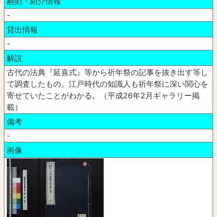
翻刻・紹介情報
-
貸出情報
-
解説
古代の法典『延喜式』等から祈年祭の記事を抜き出す等し
て調査したもの。江戸時代の知識人も祈年祭に深い関心を
寄せていたことがわかる。（平成26年2月ギャラリー掲
載）
備考
-
画像