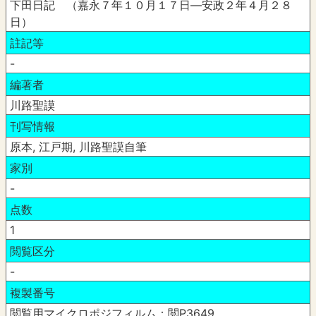
下田日記 （嘉永７年１０月１７日―安政２年４月２８
日）
註記等
-
編著者
川路聖謨
刊写情報
原本, 江戸期, 川路聖謨自筆
家別
-
点数
1
閲覧区分
-
複製番号
閲覧用マイクロポジフィルム：閲P3649