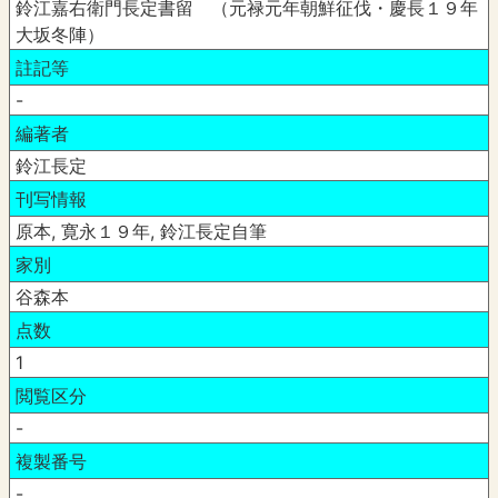
鈴江嘉右衛門長定書留 （元禄元年朝鮮征伐・慶長１９年
大坂冬陣）
註記等
-
編著者
鈴江長定
刊写情報
原本, 寛永１９年, 鈴江長定自筆
家別
谷森本
点数
1
閲覧区分
-
複製番号
-