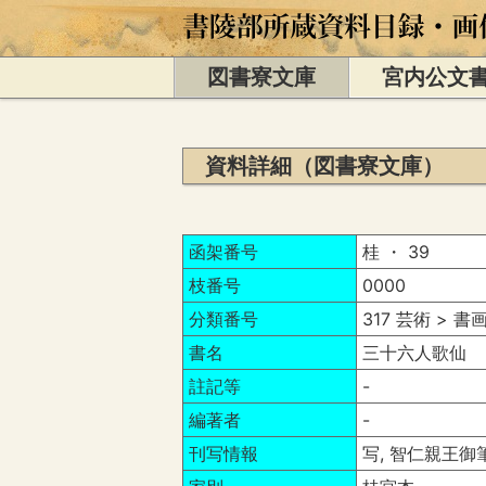
図書寮文庫
宮内公文
資料詳細（図書寮文庫）
函架番号
桂 ・ 39
枝番号
0000
分類番号
317 芸術 > 
書名
三十六人歌仙 
註記等
-
編著者
-
刊写情報
写, 智仁親王御