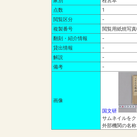
家別
桂宮本
点数
1
閲覧区分
-
複製番号
閲覧用紙焼写真帳
翻刻・紹介情報
-
貸出情報
-
解説
-
備考
-
画像
国文研
サムネイルをク
外部機関の名称