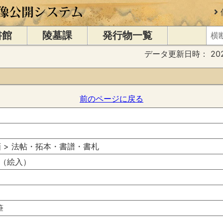
書館
陵墓課
発行物一覧
データ更新日時：
20
前のページに戻る
書画 > 法帖・拓本・書譜・書札
（絵入）
筆