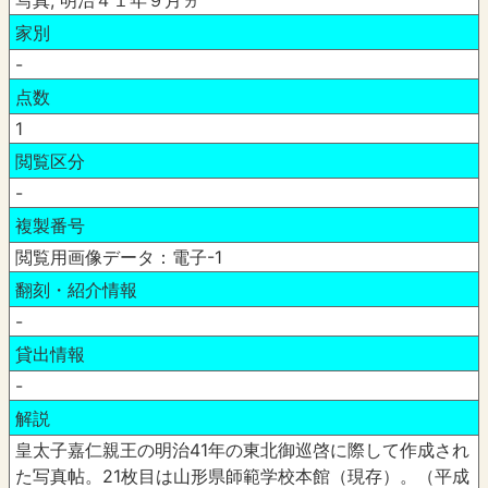
写真, 明治４１年９月ヵ
家別
-
点数
1
閲覧区分
-
複製番号
閲覧用画像データ：電子-1
翻刻・紹介情報
-
貸出情報
-
解説
皇太子嘉仁親王の明治41年の東北御巡啓に際して作成され
た写真帖。21枚目は山形県師範学校本館（現存）。（平成