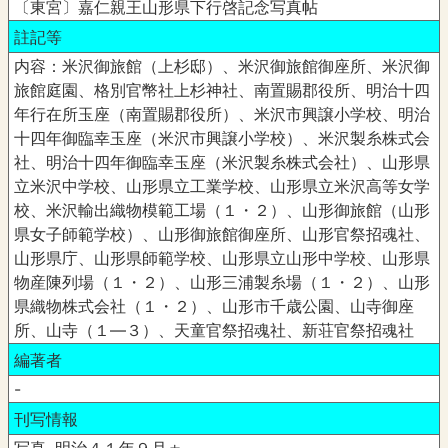
〔東宮〕嘉仁親王山形県下行啓記念写真帖
註記等
内容：米沢御旅館（上杉邸）、米沢御旅館御座所、米沢御
旅館庭園、格別官幣社上杉神社、南置賜郡役所、明治十四
年行在所玉座（南置賜郡役所）、米沢市興譲小学校、明治
十四年御臨幸玉座（米沢市興譲小学校）、米沢製糸株式会
社、明治十四年御臨幸玉座（米沢製糸株式会社）、山形県
立米沢中学校、山形県立工業学校、山形県立米沢高等女学
校、米沢輸出織物模範工場（１・２）、山形御旅館（山形
県女子師範学校）、山形御旅館御座所、山形官祭招魂社、
山形県庁、山形県師範学校、山形県立山形中学校、山形県
物産陳列場（１・２）、山形三浦製糸場（１・２）、山形
県織物株式会社（１・２）、山形市千歳公園、山寺御座
所、山寺（１―３）、天童官祭招魂社、新荘官祭招魂社
編著者
-
刊写情報