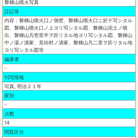
磐梯山噴火写真
註記等
内容：磐梯山噴火口ノ側壁、磐梯山噴火口ニ於テ写シタル
図、磐梯山噴火口ノ上ヨリ写シタル図、磐梯山泥土ノ噴
出、磐梯山凡壱里半ヲ距リタル地ヨリ写シタル図、磐梯山
中ノ湯ノ潰家、見祢村ノ潰家、磐梯山凡二里ヲ距リタル地
ヨリ写シタル図等
編著者
-
刊写情報
写真, 明治２１年
家別
-
点数
14
閲覧区分