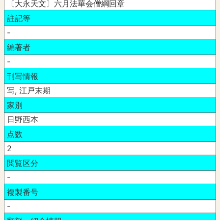
〔大永天文〕六月法華会僧綱回章
註記等
-
編著者
-
刊写情報
写, 江戸末期
家別
日野西本
点数
2
閲覧区分
-
複製番号
-