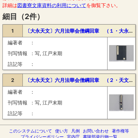
詳細は
図書寮文庫資料の利用について
を御覧下さい。
細目（2件）
1
〔大永天文〕六月法華会僧綱回章 （１・大永７年）
編著者
刊写情報
写, 江戸末期
註記等
2
〔大永天文〕六月法華会僧綱回章 （２・天文８年）
編著者
刊写情報
写, 江戸末期
註記等
このシステムについて
使い方
凡例
お問い合わせ
著作権等
プライバシーポリシー
宮内庁
書陵部発行物一覧