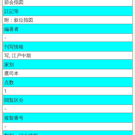
節会指図
註記等
附：叙位指図
編著者
-
刊写情報
写, 江戸中期
家別
鷹司本
点数
1
閲覧区分
-
複製番号
-