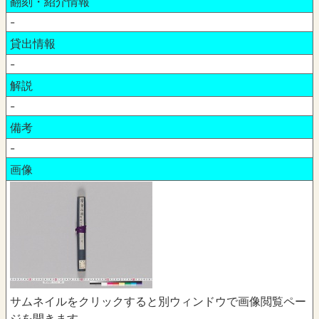
翻刻・紹介情報
-
貸出情報
-
解説
-
備考
-
画像
サムネイルをクリックすると別ウィンドウで画像閲覧ペー
ジを開きます。