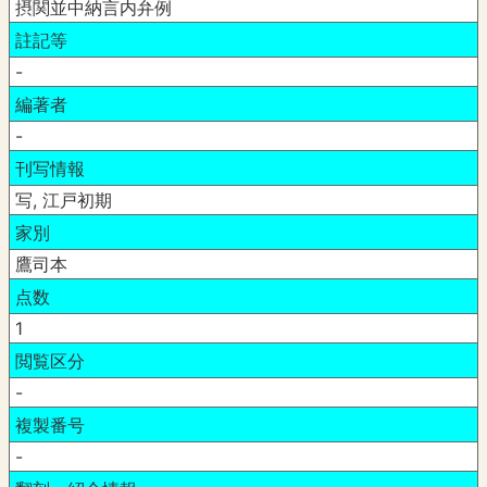
摂関並中納言内弁例
註記等
-
編著者
-
刊写情報
写, 江戸初期
家別
鷹司本
点数
1
閲覧区分
-
複製番号
-