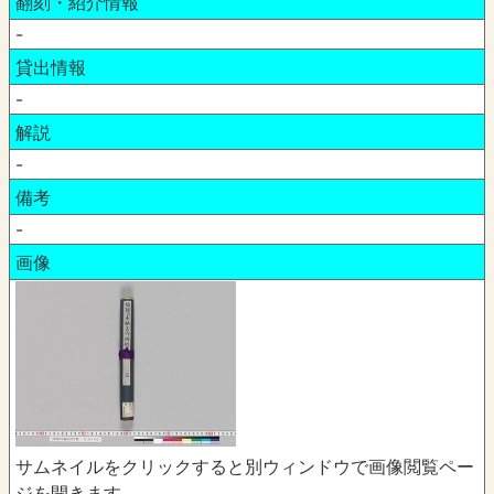
翻刻・紹介情報
-
貸出情報
-
解説
-
備考
-
画像
サムネイルをクリックすると別ウィンドウで画像閲覧ペー
ジを開きます。