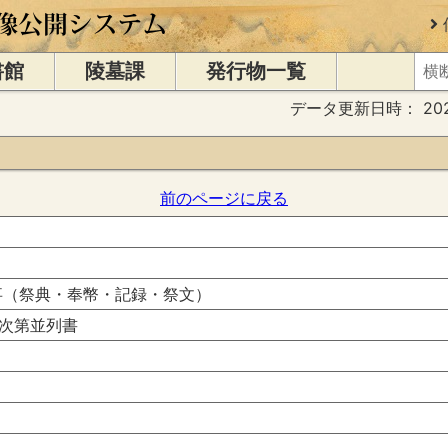
書館
陵墓課
発行物一覧
データ更新日時：
20
前のページに戻る
 神事（祭典・奉幣・記録・祭文）
次第並列書