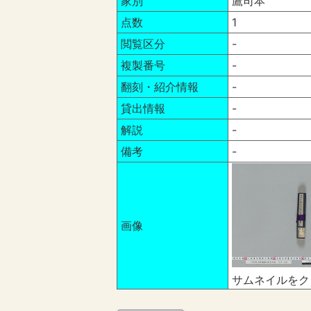
家別
鷹司本
点数
1
閲覧区分
-
複製番号
-
翻刻・紹介情報
-
貸出情報
-
解説
-
備考
-
画像
サムネイルをク