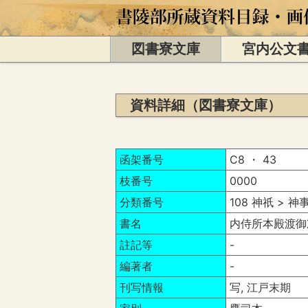
図書寮文庫
宮内公文
資料詳細（図書寮文庫）
函架番号
C8 ・ 43
枝番号
0000
分類番号
108 神祇 >
書名
内侍所本殿渡御
註記等
-
編著者
-
刊写情報
写, 江戸末期